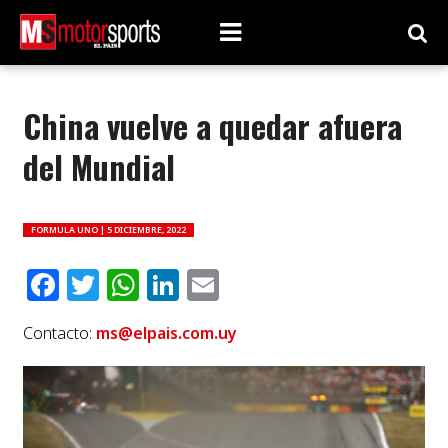
China vuelve a quedar afuera
del Mundial
FORMULA UNO |
5 DICIEMBRE, 2022
Facebook
Twitter
WhatsApp
LinkedIn
Email
Contacto:
ms@elpais.com.uy