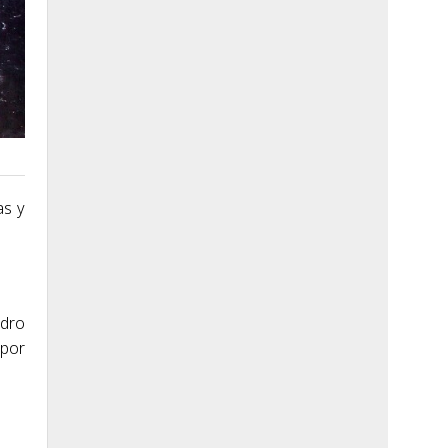
as y
edro
 por