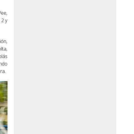
Vee,
12 y
ión,
lta,
olás
ando
ra.