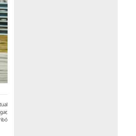
tual
gar,
ribó