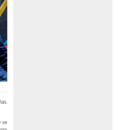
ñas.
y se
ingo