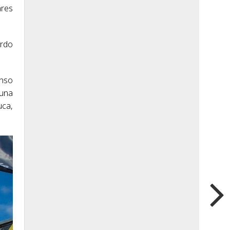
ares
ardo
onso
 una
uca,