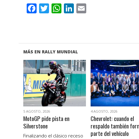
Facebook
Twitter
WhatsApp
LinkedIn
Email
MÁS EN RALLY MUNDIAL
VER NOTA
VER NOTA
5 AGOSTO, 2026
4 AGOSTO, 2026
MotoGP pide pista en
Chevrolet: cuando el
Silverstone
respaldo también for
parte del vehículo
Finalizando el clásico receso