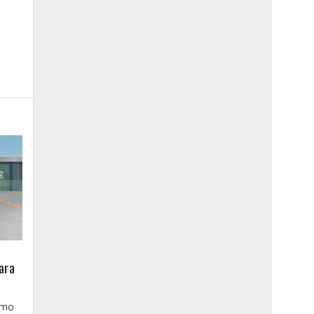
ara
imo