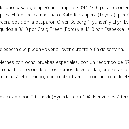
ia del año pasado, empleó un tiempo de 3’44”4/10 para recorrer
pres. El líder del campeonato, Kalle Rovanperä (Toyota) qued
rcera posición la ocuparon Oliver Solberg (Hyundai) y Elfyn E
guidos a 3/10 por Craig Breen (Ford) y a 4/10 por Esapekka L
y se espera que pueda volver a llover durante el fin de semana.
iernes con ocho pruebas especiales, con un recorrido de 9
en cuanto al recorrido de los tramos de velocidad, que serán o
 culminará el domingo, con cuatro tramos, con un total de 4
scoltado por Ott Tänak (Hyundai) con 104. Neuville está ter