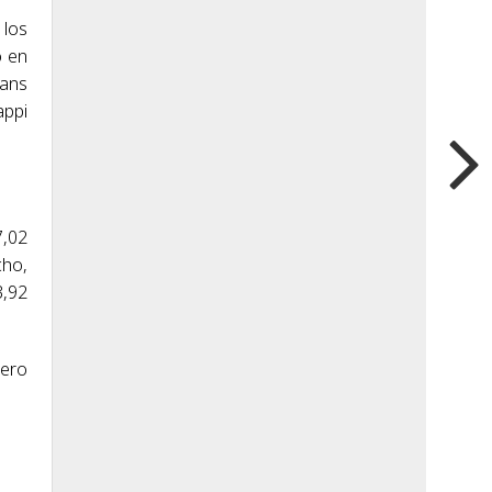
 los
ó en
vans
appi
7,02
cho,
3,92
cero