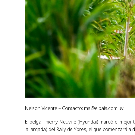
Nelson Vicente – Contacto:
ms@elpais.com.uy
El belga Thierry Neuville (Hyundai) marcó el mejor 
la largada) del Rally de Ypres, el que comenzará a 