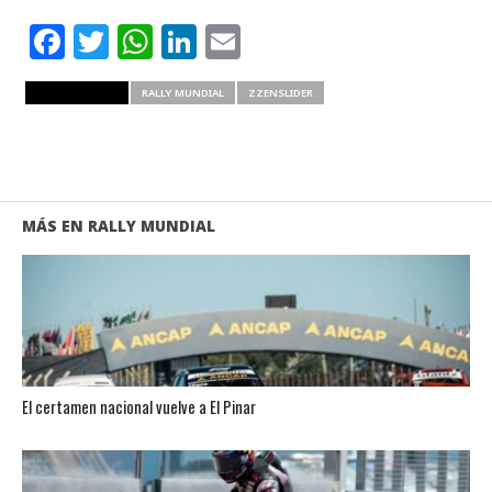
Facebook
Twitter
WhatsApp
LinkedIn
Email
RELATED ITEMS
RALLY MUNDIAL
ZZENSLIDER
MÁS EN RALLY MUNDIAL
El certamen nacional vuelve a El Pinar