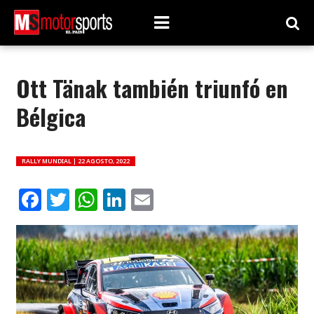
Ott Tänak también triunfó en
Bélgica
RALLY MUNDIAL |
22 AGOSTO, 2022
Facebook
Twitter
WhatsApp
LinkedIn
Email