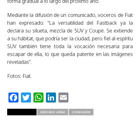
forma gradual a lo largo del próximo año.
Mediante la difusión de un comunicado, voceros de Fiat
han expresado: “La versatilidad del Fastback ya la
declara su silueta, mezcla de SUV y Coupé. Se extiende
a su hábitat, que podría ser la ciudad, pero fiel al espíritu
SUV también tiene toda la vocación necesaria para
escapar de ella, lo que queda patente en las imágenes
reveladas”.
Fotos: Fiat.
Facebook
Twitter
WhatsApp
LinkedIn
Email
RELATED ITEMS
MERCADO LATAM
ZZENSLIDER