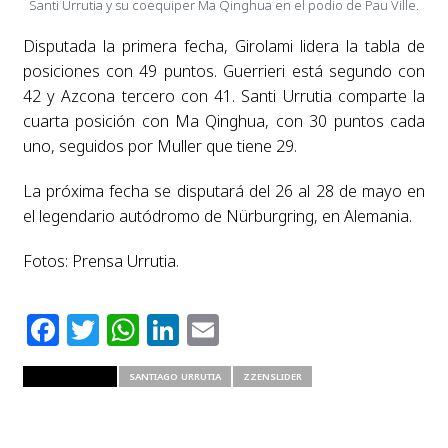
Santi Urrutia y su coequiper Ma Qinghua en el podio de Pau Ville.
Disputada la primera fecha, Girolami lidera la tabla de
posiciones con 49 puntos. Guerrieri está segundo con
42 y Azcona tercero con 41. Santi Urrutia comparte la
cuarta posición con Ma Qinghua, con 30 puntos cada
uno, seguidos por Muller que tiene 29.
La próxima fecha se disputará del 26 al 28 de mayo en
el legendario autódromo de Nürburgring, en Alemania.
Fotos: Prensa Urrutia.
Facebook
Twitter
WhatsApp
LinkedIn
Email
RELATED ITEMS
SANTIAGO URRUTIA
ZZENSLIDER