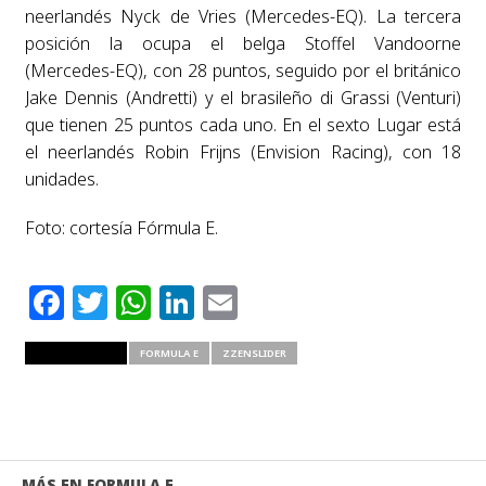
neerlandés Nyck de Vries (Mercedes-EQ). La tercera
posición la ocupa el belga Stoffel Vandoorne
(Mercedes-EQ), con 28 puntos, seguido por el británico
Jake Dennis (Andretti) y el brasileño di Grassi (Venturi)
que tienen 25 puntos cada uno. En el sexto Lugar está
el neerlandés Robin Frijns (Envision Racing), con 18
unidades.
Foto: cortesía Fórmula E.
Facebook
Twitter
WhatsApp
LinkedIn
Email
RELATED ITEMS
FORMULA E
ZZENSLIDER
MÁS EN FORMULA E