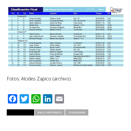
Fotos: Alcides Zapico (archivo).
Facebook
Twitter
WhatsApp
LinkedIn
Email
RELATED ITEMS
RALLY HISTÓRICO
ZZENSLIDER