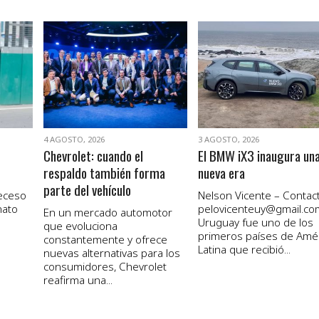
VER NOTA
VER NOTA
4 AGOSTO, 2026
3 AGOSTO, 2026
Chevrolet: cuando el
El BMW iX3 inaugura un
respaldo también forma
nueva era
parte del vehículo
receso
Nelson Vicente – Contact
nato
pelovicenteuy@gmail.co
En un mercado automotor
Uruguay fue uno de los
que evoluciona
primeros países de Amé
constantemente y ofrece
Latina que recibió...
nuevas alternativas para los
consumidores, Chevrolet
reafirma una...