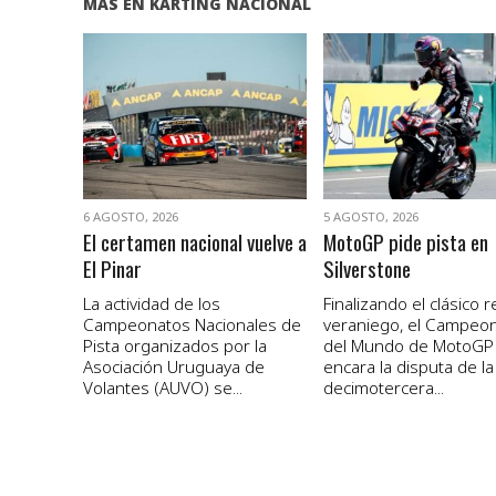
MÁS EN KARTING NACIONAL
VER NOTA
VER NOTA
6 AGOSTO, 2026
5 AGOSTO, 2026
El certamen nacional vuelve a
MotoGP pide pista en
El Pinar
Silverstone
La actividad de los
Finalizando el clásico 
Campeonatos Nacionales de
veraniego, el Campeo
Pista organizados por la
del Mundo de MotoGP
Asociación Uruguaya de
encara la disputa de la
Volantes (AUVO) se...
decimotercera...