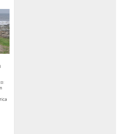
a
o:
m
rica