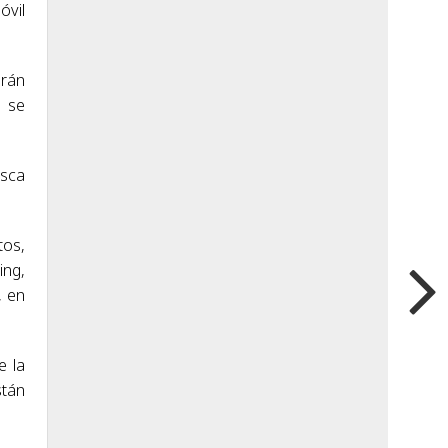
óvil
erán
e se
usca
tos,
ing,
, en
e la
stán