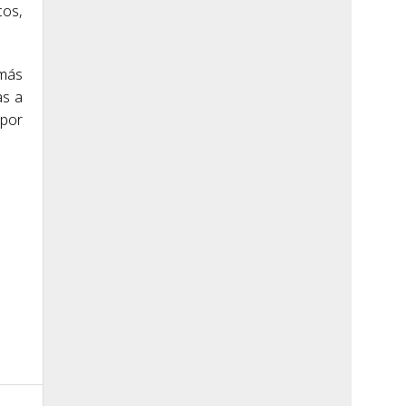
cos,
 más
as a
 por