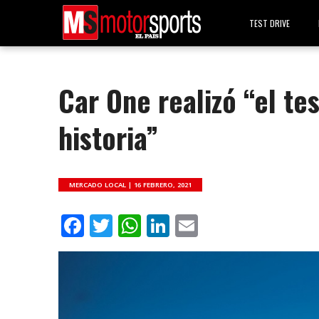
TEST DRIVE
Car One realizó “el te
historia”
MERCADO LOCAL |
16 FEBRERO, 2021
Facebook
Twitter
WhatsApp
LinkedIn
Email