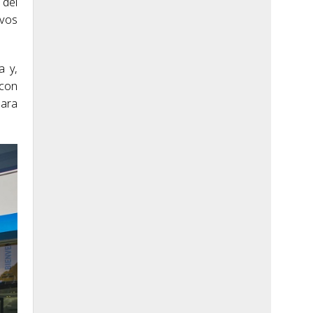
 del
ivos
a y,
 con
iara