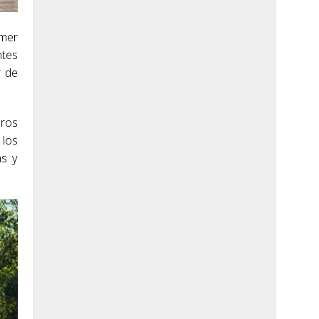
imer
ntes
r de
eros
 los
as y