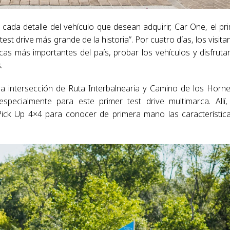
 cada detalle del vehículo que desean adquirir, Car One, el pr
st drive más grande de la historia”. Por cuatro días, los visita
as más importantes del país, probar los vehículos y disfruta
.
la intersección de Ruta Interbalnearia y Camino de los Horn
specialmente para este primer test drive multimarca. Allí,
Pick Up 4×4 para conocer de primera mano las característic