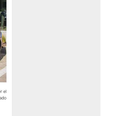
r el
cado