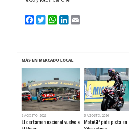
Facebook
Twitter
WhatsApp
LinkedIn
Email
MÁS EN MERCADO LOCAL
VER NOTA
VER NOTA
6 AGOSTO, 2026
5 AGOSTO, 2026
El certamen nacional vuelve a
MotoGP pide pista en
El Pinar
Silverstone