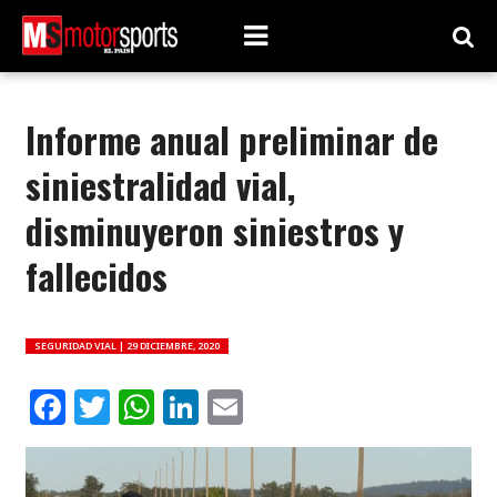
Informe anual preliminar de
siniestralidad vial,
disminuyeron siniestros y
fallecidos
SEGURIDAD VIAL |
29 DICIEMBRE, 2020
Facebook
Twitter
WhatsApp
LinkedIn
Email