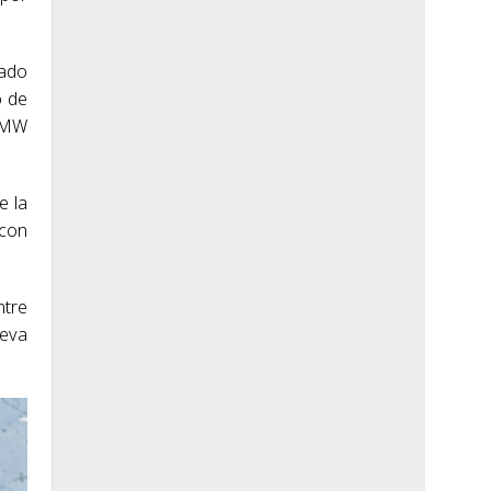
cado
o de
 BMW
e la
 con
ntre
ueva