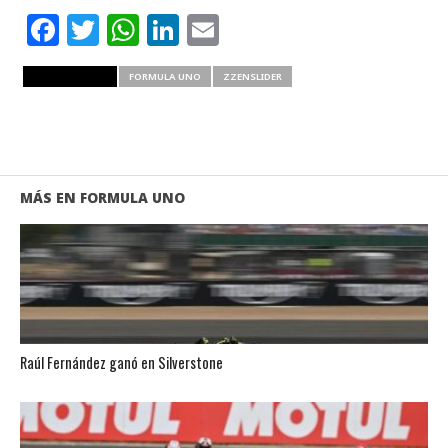
Facebook
Twitter
WhatsApp
LinkedIn
Email
RELATED ITEMS
FORMULA UNO
ZZENSLIDER
MÁS EN FORMULA UNO
Raúl Fernández ganó en Silverstone