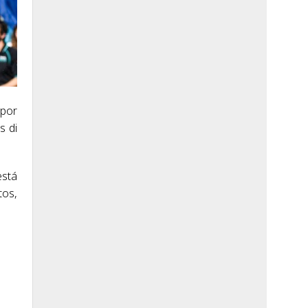
 por
s di
está
tos,