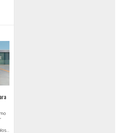
ara
imo
r
os...