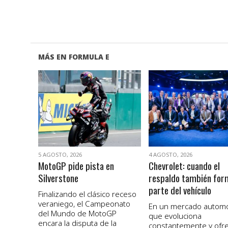
MÁS EN FORMULA E
VER NOTA
VER NOTA
5 AGOSTO, 2026
4 AGOSTO, 2026
MotoGP pide pista en
Chevrolet: cuando el
Silverstone
respaldo también for
parte del vehículo
Finalizando el clásico receso
veraniego, el Campeonato
En un mercado autom
del Mundo de MotoGP
que evoluciona
encara la disputa de la
constantemente y ofr