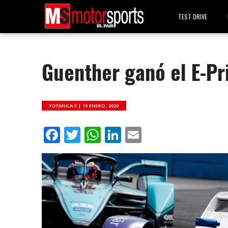
TEST DRIVE
Guenther ganó el E-Pri
FORMULA E |
19 ENERO, 2020
Facebook
Twitter
WhatsApp
LinkedIn
Email