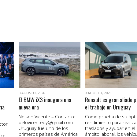
VER NOTA
VER NOTA
3 AGOSTO, 2026
3 AGOSTO, 2026
El BMW iX3 inaugura una
Renault es gran aliado p
ma
nueva era
el trabajo en Uruguay
Nelson Vicente – Contacto:
Como prueba de su ópt
pelovicenteuy@gmail.com
rendimiento para realiza
otor
Uruguay fue uno de los
traslados y ayudar en el
primeros países de América
ámbito laboral, los vehícul
ece