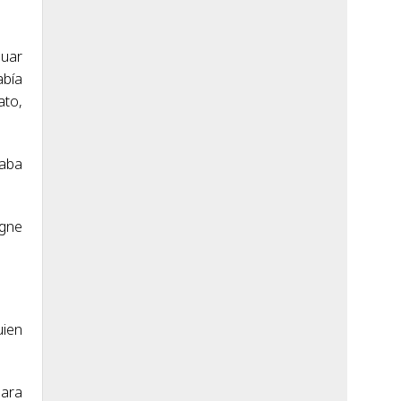
guar
abía
ato,
daba
rgne
uien
para