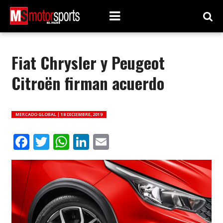
Fiat Chrysler y Peugeot
Citroën firman acuerdo
MERCADO GLOBAL |
18 DICIEMBRE, 2019
Facebook
Twitter
WhatsApp
LinkedIn
Email