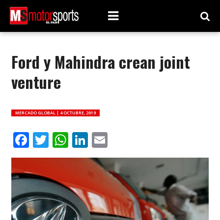
Ford y Mahindra crean joint
venture
MERCADO GLOBAL |
4 OCTUBRE, 2019
Facebook
Twitter
WhatsApp
LinkedIn
Email