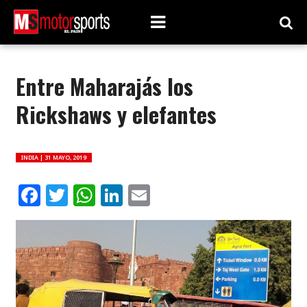
Entre Maharajás los
Rickshaws y elefantes
INDIA |
31 MAYO, 2019
Facebook
Twitter
WhatsApp
LinkedIn
Email