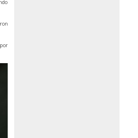
ando
eron
 por