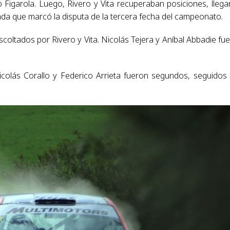
 Figarola. Luego, Rivero y Vita recuperaban posiciones, lleg
ornada que marcó la disputa de la tercera fecha del campeonato.
coltados por Rivero y Vita. Nicolás Tejera y Aníbal Abbadie fu
Nicolás Corallo y Federico Arrieta fueron segundos, seguidos