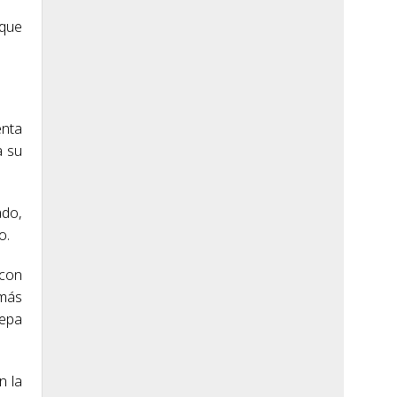
 que
enta
a su
ado,
o.
 con
 más
nepa
n la