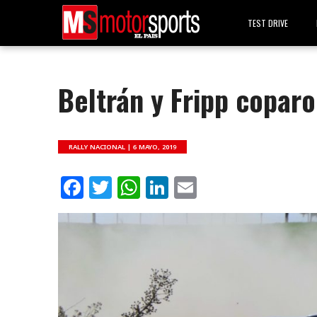
TEST DRIVE
Beltrán y Fripp coparon
RALLY NACIONAL |
6 MAYO, 2019
Facebook
Twitter
WhatsApp
LinkedIn
Email