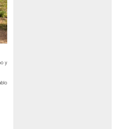
ho y
ablo