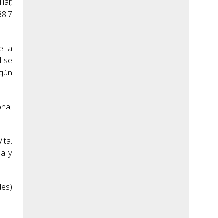
lar,
38.7
e la
l se
egún
ona,
ita.
la y
des)