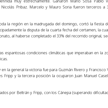
efinida muy estrechamente. Ganaron Mario Sosa Pablo Vil
Nicolás Pribaz. Marcelo y Mauro Soria fueron terceros a 
da la región en la madrugada del domingo, cortó la fiesta d
ticipadamente la disputa de la cuarta fecha del certamen, la cua
nato, al haberse completado el 33% del recorrido original, s
as espantosas condiciones climáticas que imperaban en la z
ricas.
n la general la victoria fue para Guzmán Rivero y Francisco V
és Fripp y la tercera posición la ocuparon Juan Manuel Casel
ados por Beltrán y Fripp, con los Cánepa (superando dificulta