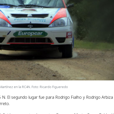
y Martínez en la RC4N. Foto: Ricardo Figueredo
N. El segundo lugar fue para Rodrigo Fialho y Rodrigo Arbiza 
reto.