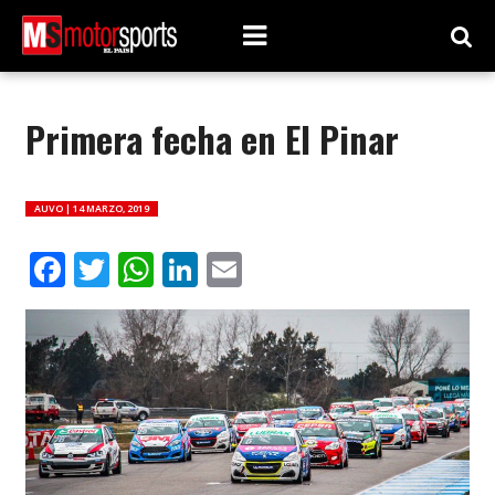
Primera fecha en El Pinar
AUVO |
14 MARZO, 2019
Facebook
Twitter
WhatsApp
LinkedIn
Email