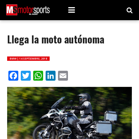
Llega la moto autónoma
BMW |
14 SEPTIEMBRE, 2018
Facebook
Twitter
WhatsApp
LinkedIn
Email