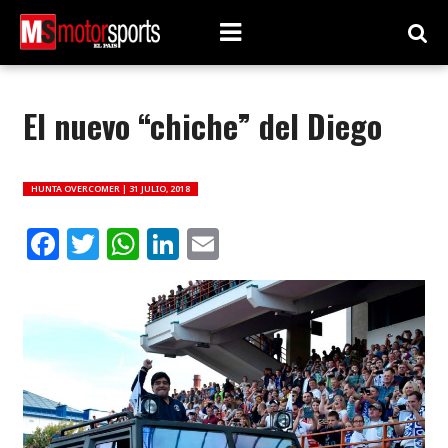
El nuevo “chiche” del Diego
HUNTA OVERCOMER |
31 JULIO, 2018
Facebook
Twitter
WhatsApp
LinkedIn
Email