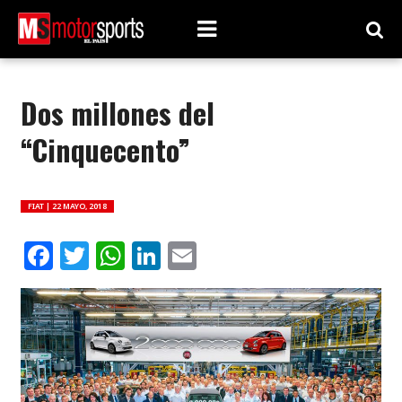
Dos millones del
“Cinquecento”
FIAT |
22 MAYO, 2018
Facebook
Twitter
WhatsApp
LinkedIn
Email