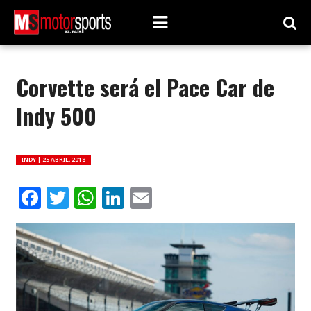
Corvette será el Pace Car de
Indy 500
INDY |
25 ABRIL, 2018
Facebook
Twitter
WhatsApp
LinkedIn
Email