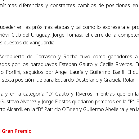
mínimas diferencias y constantes cambios de posiciones en
 suceder en las próximas etapas y tal como lo expresara el pr
móvil Club del Uruguay, Jorge Tomasi, el cierre de la compete
os puestos de vanguardia.
l Aeropuerto de Carrasco y Rocha tuvo como ganadores a
ados por los paraguayos Esteban Gauto y Cecilia Riveros. E
o Porfini, seguidos por Angel Lauría y Guillermo Banfi. El qu
 sexta posición fue para Eduardo Destefano y Graciela Rolan.
a y en la categoría “D” Gauto y Riveros, mientras que en la
Gustavo Álvarez y Jorge Fiestas quedaron primeros en la “F”. E
 Aicardi, en la “B” Patricio O’Brien y Guillermo Abelleira y en la
l Gran Premio