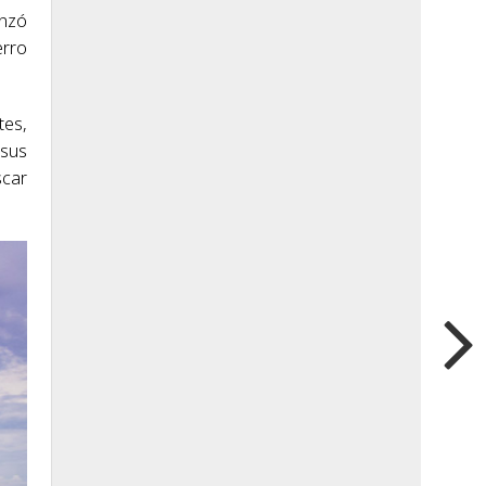
enzó
erro
tes,
 sus
scar