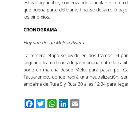
estuvo agradable, comenzando a nublarse cerca de 
que buena parte del tramo final se desarrolló baj
los binomios.
CRONOGRAMA
Hoy van desde Melo a Rivera
La tercera etapa se divide en dos tramos. El pr
segundo tramo tendrá lugar mañana entre la capital 
pone en marcha desde Melo, para pasar por Carag
Tacuarembó, donde habrá una neutralización, será
empalme de Ruta 5 y Ruta 30 a las 12.34 para llegar 
Facebook
Twitter
WhatsApp
LinkedIn
Email