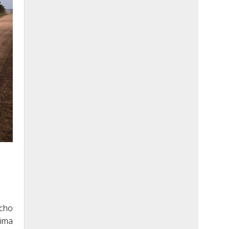
ucho
lima