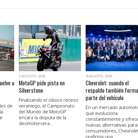
VER NOTA
VER NOTA
5 AGOSTO, 2026
4 AGOSTO, 2026
uelve a
MotoGP pide pista en
Chevrolet: cuando el
Silverstone
respaldo también form
parte del vehículo
Finalizando el clásico receso
les de
veraniego, el Campeonato
En un mercado automot
la
del Mundo de MotoGP
que evoluciona
de
encara la disputa de la
constantemente y ofrec
decimotercera...
nuevas alternativas para
consumidores, Chevrole
reafirma una...