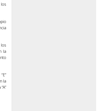
 los
opio
ncia
 los
n la
into
 “E”
n la
 “A”