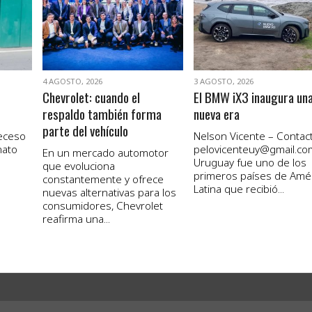
VER NOTA
VER NOTA
4 AGOSTO, 2026
3 AGOSTO, 2026
Chevrolet: cuando el
El BMW iX3 inaugura un
respaldo también forma
nueva era
parte del vehículo
receso
Nelson Vicente – Contact
nato
pelovicenteuy@gmail.co
En un mercado automotor
Uruguay fue uno de los
que evoluciona
primeros países de Amé
constantemente y ofrece
Latina que recibió...
nuevas alternativas para los
consumidores, Chevrolet
reafirma una...