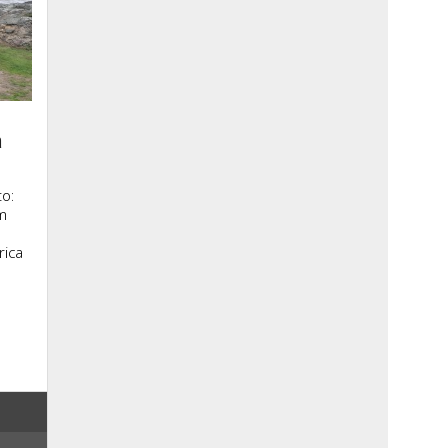
a
o:
m
rica