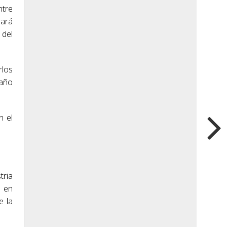
ntre
rará
 del
rlos
 año
n el
tria
, en
e la