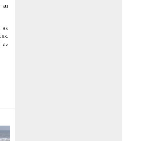
r su
 las
dex.
 las