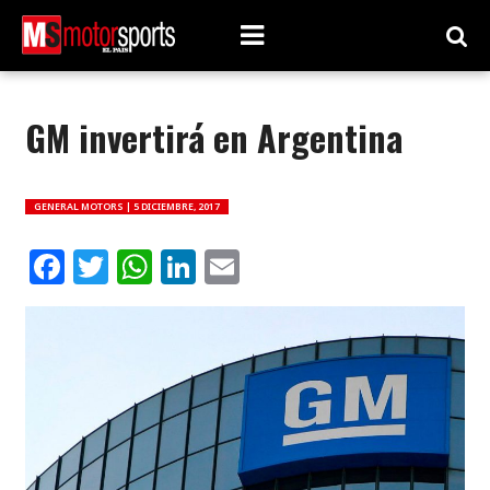
GM invertirá en Argentina
GENERAL MOTORS |
5 DICIEMBRE, 2017
Facebook
Twitter
WhatsApp
LinkedIn
Email