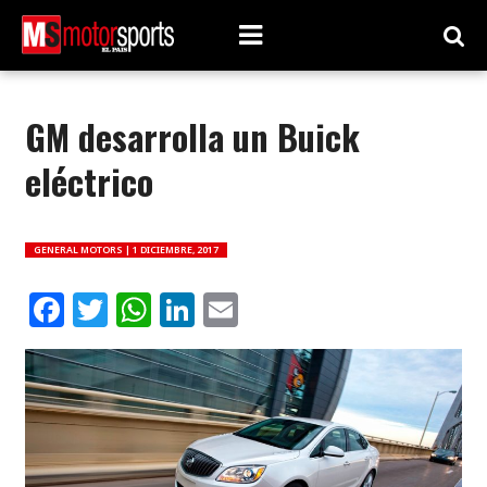
GM desarrolla un Buick
eléctrico
GENERAL MOTORS |
1 DICIEMBRE, 2017
Facebook
Twitter
WhatsApp
LinkedIn
Email