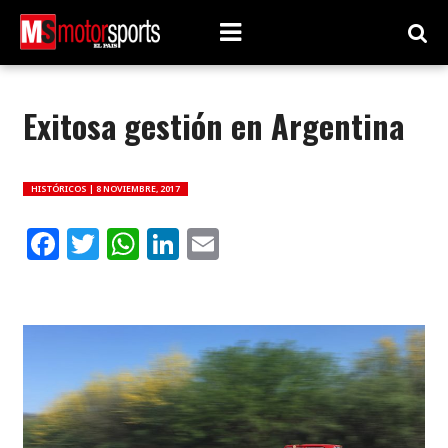
Exitosa gestión en Argentina
HISTÓRICOS |
8 NOVIEMBRE, 2017
Facebook
Twitter
WhatsApp
LinkedIn
Email