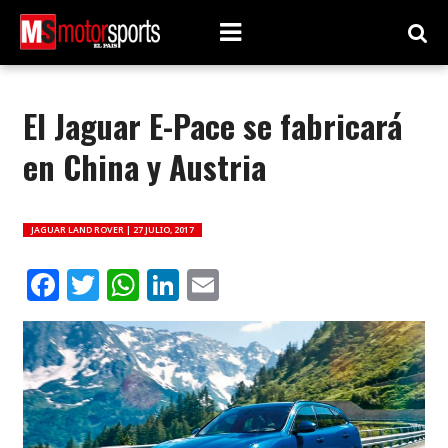
El Jaguar E-Pace se fabricará
en China y Austria
JAGUAR LAND ROVER |
27 JULIO, 2017
Facebook
Twitter
WhatsApp
LinkedIn
Email