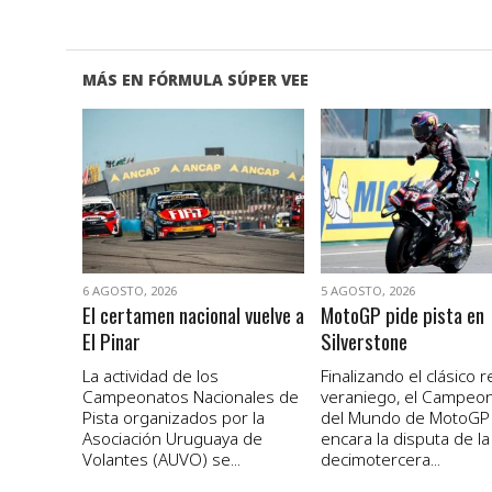
MÁS EN FÓRMULA SÚPER VEE
VER NOTA
VER NOTA
6 AGOSTO, 2026
5 AGOSTO, 2026
El certamen nacional vuelve a
MotoGP pide pista en
El Pinar
Silverstone
La actividad de los
Finalizando el clásico 
Campeonatos Nacionales de
veraniego, el Campeo
Pista organizados por la
del Mundo de MotoGP
Asociación Uruguaya de
encara la disputa de la
Volantes (AUVO) se...
decimotercera...