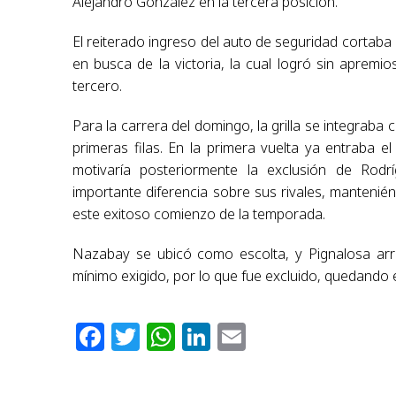
Alejandro González en la tercera posición.
El reiterado ingreso del auto de seguridad cortaba
en busca de la victoria, la cual logró sin aprem
tercero.
Para la carrera del domingo, la grilla se integra
primeras filas. En la primera vuelta ya entraba
motivaría posteriormente la exclusión de Rodr
importante diferencia sobre sus rivales, mantenié
este exitoso comienzo de la temporada.
Nazabay se ubicó como escolta, y Pignalosa arri
mínimo exigido, por lo que fue excluido, quedando e
Facebook
Twitter
WhatsApp
LinkedIn
Email