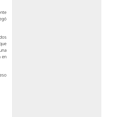
ente
legó
 dos
 que
 una
a en
peso