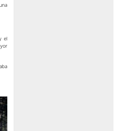
 una
y el
ayor
daba