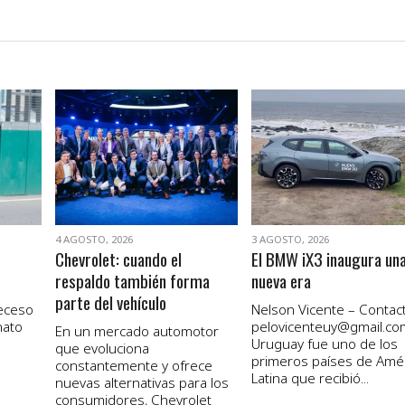
VER NOTA
VER NOTA
4 AGOSTO, 2026
3 AGOSTO, 2026
Chevrolet: cuando el
El BMW iX3 inaugura un
respaldo también forma
nueva era
parte del vehículo
receso
Nelson Vicente – Contact
nato
pelovicenteuy@gmail.co
En un mercado automotor
Uruguay fue uno de los
que evoluciona
primeros países de Amé
constantemente y ofrece
Latina que recibió...
nuevas alternativas para los
consumidores, Chevrolet