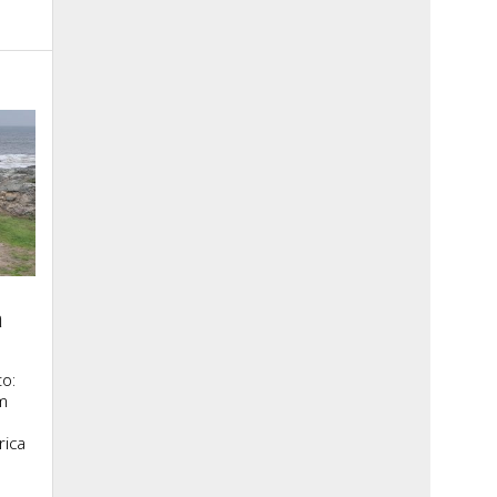
a
o:
m
rica