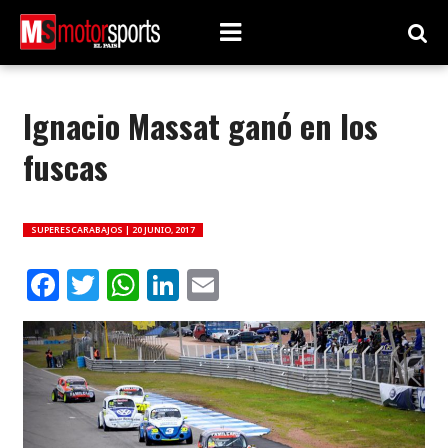
Ignacio Massat ganó en los
fuscas
SUPERESCARABAJOS |
20 JUNIO, 2017
Facebook
Twitter
WhatsApp
LinkedIn
Email