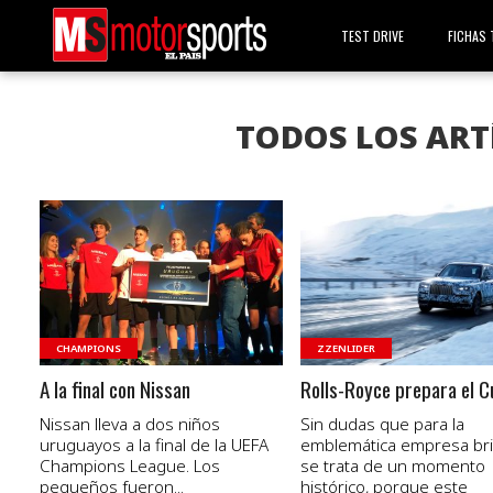
TEST DRIVE
FICHAS 
TODOS LOS ART
VER NOTA
VER NOTA
CHAMPIONS
ZZENLIDER
A la final con Nissan
Rolls-Royce prepara el Cu
Nissan lleva a dos niños
Sin dudas que para la
uruguayos a la final de la UEFA
emblemática empresa brit
Champions League. Los
se trata de un momento
pequeños fueron...
histórico, porque este