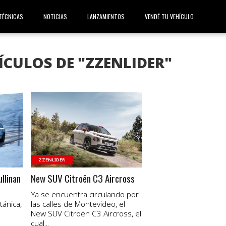
TÉCNICAS
NOTICIAS
LANZAMIENTOS
VENDÉ TU VEHÍCULO
ÍCULOS DE "ZZENLIDER"
VER NOTA
ZZENLIDER
llinan
New SUV Citroën C3 Aircross
Ya se encuentra circulando por
ánica,
las calles de Montevideo, el
New SUV Citroën C3 Aircross, el
cual...