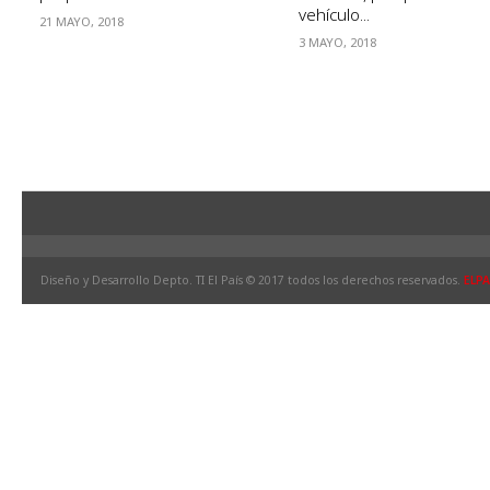
vehículo...
21 MAYO, 2018
3 MAYO, 2018
Diseño y Desarrollo Depto. TI El País © 2017 todos los derechos reservados.
ELPA