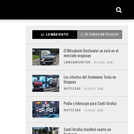
LO MÁS VISTO
ÚLTIMOS ARTÍCULOS
El Mitsubishi Destinator ya está en el
mercado uruguayo
LANZAMIENTOS
10 JULIO, 2026
Los efectos del fenómeno Tesla en
Uruguay
NOTICIAS
24 JULIO, 2026
Podio y liderazgo para Santi Urrutia
NOTICIAS
12 JULIO, 2026
Santi Urrutia clasificó cuarto en