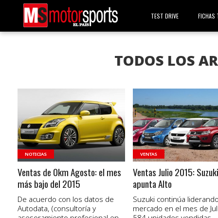
TEST DRIVE
FICHAS 
TODOS LOS AR
VER NOTA
VER NOTA
NOTICIAS
VENTAS
Ventas de 0km Agosto: el mes
Ventas Julio 2015: Suzuk
más bajo del 2015
apunta Alto
De acuerdo con los datos de
Suzuki continúa liderando
Autodata, (consultoría y
mercado en el mes de Jul
asesoramiento profesional en
584 unidades vendidas.