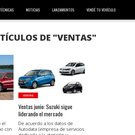
TÉCNICAS
NOTICIAS
LANZAMIENTOS
VENDÉ TU VEHÍCULO
TÍCULOS DE "VENTAS"
VER NOTA
VENTAS
i
Ventas junio: Suzuki sigue
liderando el mercado
 el
De acuerdo a los datos de
io con
Autodata (empresa de servicios
dedicada a la atención y