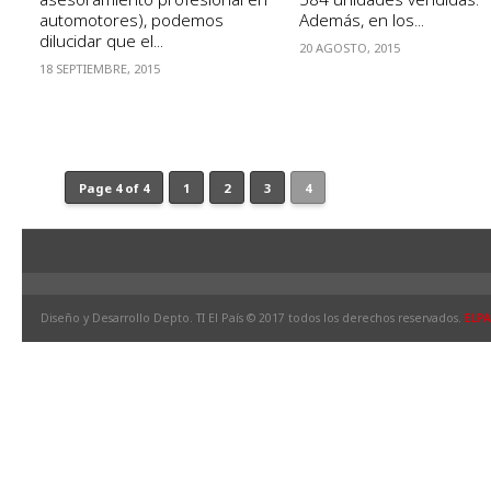
automotores), podemos
Además, en los...
dilucidar que el...
20 AGOSTO, 2015
18 SEPTIEMBRE, 2015
Page 4 of 4
1
2
3
4
Diseño y Desarrollo Depto. TI El País © 2017 todos los derechos reservados.
ELPA