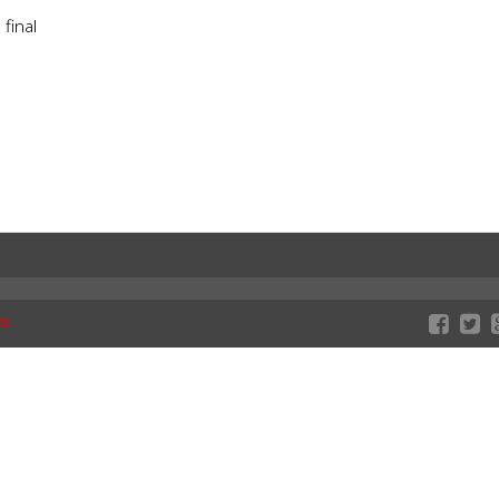
final
IS