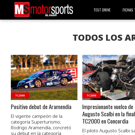
TEST DRIVE
FICHAS 
TODOS LOS AR
VER NOTA
VER NOTA
TC2000
TC2000
Positivo debut de Aramendía
Impresionante vuelco de
Augusto Scalbi en la final
El vigente campeón de la
TC2000 en Concordia
categoría Superturismo,
Rodrigo Aramendía, concretó
El piloto Augusto Scalbi sa
su debut en la categoría