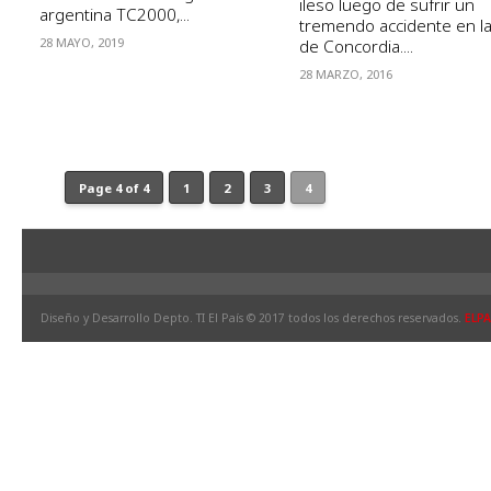
ileso luego de sufrir un
argentina TC2000,...
tremendo accidente en la 
28 MAYO, 2019
de Concordia....
28 MARZO, 2016
Page 4 of 4
1
2
3
4
Diseño y Desarrollo Depto. TI El País © 2017 todos los derechos reservados.
ELPA