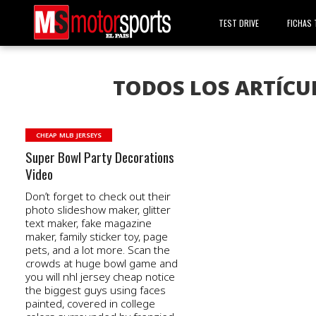
TEST DRIVE
FICHAS 
TODOS LOS ARTÍCUL
CHEAP MLB JERSEYS
Super Bowl Party Decorations
Video
Don’t forget to check out their
photo slideshow maker, glitter
text maker, fake magazine
maker, family sticker toy, page
pets, and a lot more. Scan the
crowds at huge bowl game and
you will nhl jersey cheap notice
the biggest guys using faces
painted, covered in college