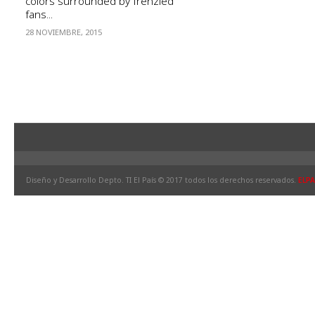
colors surrounded by frenzied
fans...
28 NOVIEMBRE, 2015
Diseño y Desarrollo Depto. TI El País © 2017 todos los derechos reservados.
ELPA