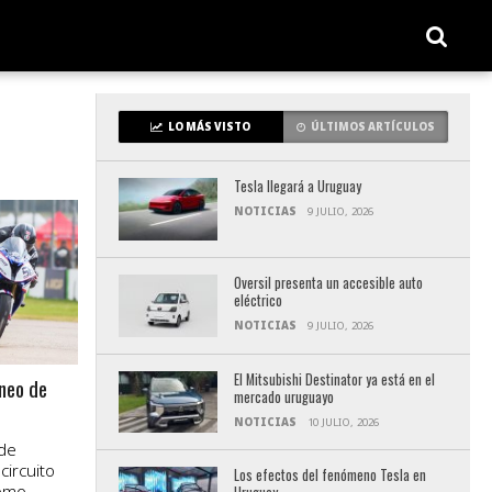
LO MÁS VISTO
ÚLTIMOS ARTÍCULOS
Tesla llegará a Uruguay
NOTICIAS
9 JULIO, 2026
Oversil presenta un accesible auto
eléctrico
NOTICIAS
9 JULIO, 2026
El Mitsubishi Destinator ya está en el
rneo de
mercado uruguayo
NOTICIAS
10 JULIO, 2026
 de
circuito
Los efectos del fenómeno Tesla en
romo