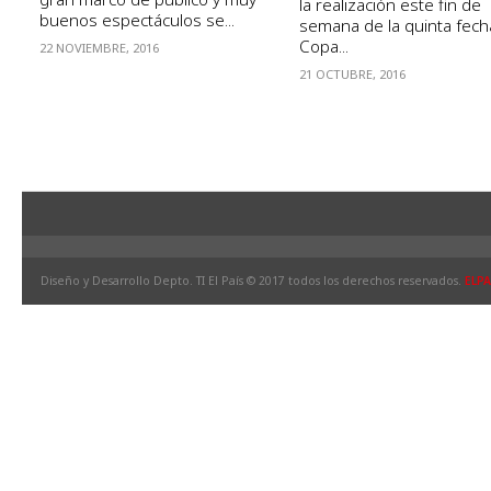
la realización este fin de
buenos espectáculos se...
semana de la quinta fech
Copa...
22 NOVIEMBRE, 2016
21 OCTUBRE, 2016
Diseño y Desarrollo Depto. TI El País © 2017 todos los derechos reservados.
ELPA