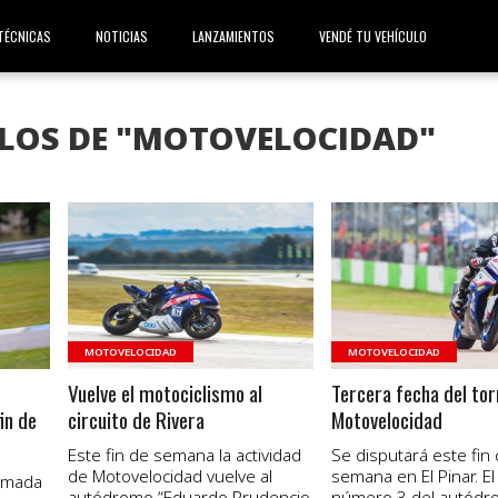
TÉCNICAS
NOTICIAS
LANZAMIENTOS
VENDÉ TU VEHÍCULO
ULOS DE "MOTOVELOCIDAD"
VER NOTA
VER NOTA
MOTOVELOCIDAD
MOTOVELOCIDAD
Vuelve el motociclismo al
Tercera fecha del to
in de
circuito de Rivera
Motovelocidad
Este fin de semana la actividad
Se disputará este fin
de Motovelocidad vuelve al
semana en El Pinar. El 
rmada
autódromo “Eduardo Prudencio
número 3 del autód