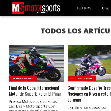
TEST DRIVE
FICHAS 
TODOS LOS ARTÍC
VER NOTA
VER NOTA
MOTOVELOCIDAD
MOTOVELOCIDAD
Final de la Copa Internacional
Confirmado Desafío Tres
Motul de Superbike en El Pinar
Naciones en Rivera este f
semana
Prensa Motovelocidad Fotos:
Leo Bas y Motorsports Con
Finalmente quedó confi
gran marco de público y muy