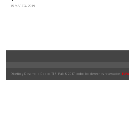
15 MARZO, 2019
Diseño y Desarrollo Depto. TI El País © 2017 todos los derechos reservados.
ELPA