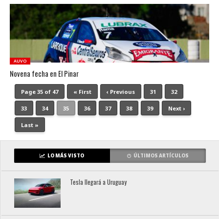
AUVO
Novena fecha en El Pinar
Page 35 of 47
« First
‹ Previous
31
32
33
34
35
36
37
38
39
Next ›
Last »
LO MÁS VISTO
ÚLTIMOS ARTÍCULOS
Tesla llegará a Uruguay