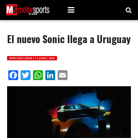
El nuevo Sonic llega a Uruguay
MERCADO LATAM |
11 JUNIO, 2026
Facebook
Twitter
WhatsApp
LinkedIn
Email