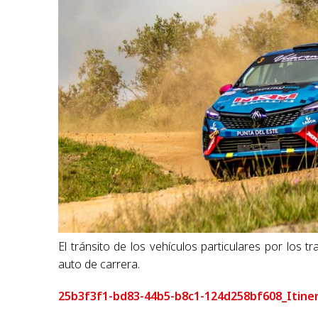
El tránsito de los vehículos particulares por los t
auto de carrera.
25b3f3f1-bd83-44b5-b8c1-124d258bf608_Itinera