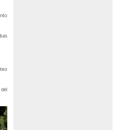
ento
ebas
rteo
 del