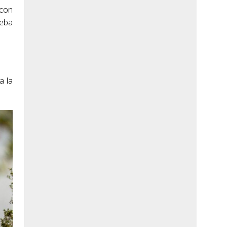
 con
ueba
a la