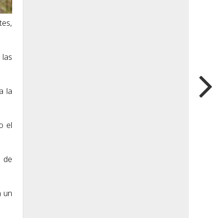
tes,
 las
a la
o el
s de
n un