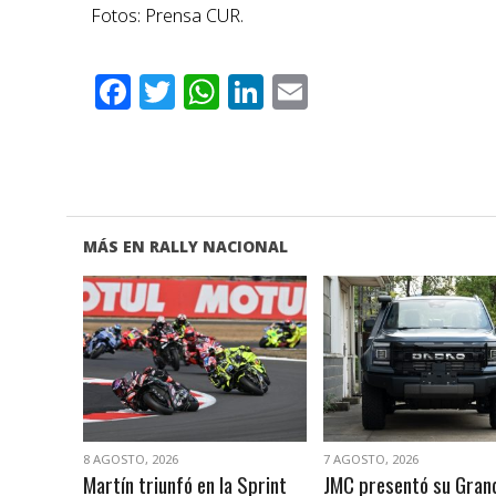
Fotos: Prensa CUR.
Facebook
Twitter
WhatsApp
LinkedIn
Email
MÁS EN RALLY NACIONAL
VER NOTA
VER NOTA
8 AGOSTO, 2026
7 AGOSTO, 2026
Martín triunfó en la Sprint
JMC presentó su Gran