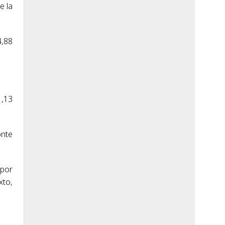
e la
4,88
1,13
onte
 por
xto,