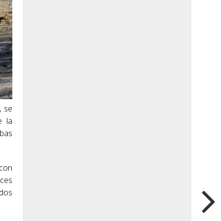
, se
e la
ebas
 con
eces
idos