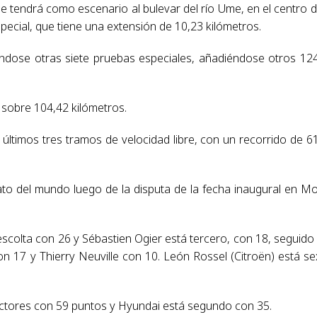
 tendrá como escenario al bulevar del río Ume, en el centro d
pecial, que tiene una extensión de 10,23 kilómetros.
tándose otras siete pruebas especiales, añadiéndose otros 12
 sobre 104,42 kilómetros.
s últimos tres tramos de velocidad libre, con un recorrido de 6
ato del mundo luego de la disputa de la fecha inaugural en M
 escolta con 26 y Sébastien Ogier está tercero, con 18, seguido
n 17 y Thierry Neuville con 10. León Rossel (Citroën) está se
uctores con 59 puntos y Hyundai está segundo con 35.