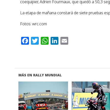
coequipier, Adrien Fourmaux, que quedó a 50,3 seg
La etapa de mañana constará de siete pruebas espe
Fotos: wrc.com
Facebook
Twitter
WhatsApp
LinkedIn
Email
MÁS EN RALLY MUNDIAL
VER NOTA
VER NOTA