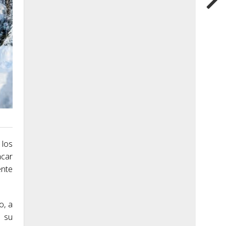
 los
acar
ente
o, a
r su