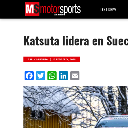
TEST DRIVE
Katsuta lidera en Suec
RALLY MUNDIAL |
13 FEBRERO, 2026
Facebook
Twitter
WhatsApp
LinkedIn
Email