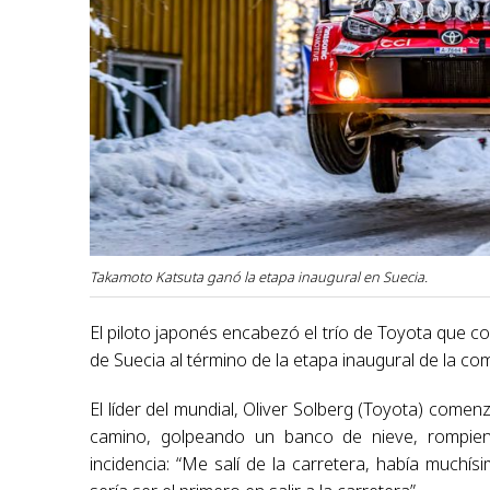
Takamoto Katsuta ganó la etapa inaugural en Suecia.
El piloto japonés encabezó el trío de Toyota que cop
de Suecia al término de la etapa inaugural de la c
El líder del mundial, Oliver Solberg (Toyota) comen
camino, golpeando un banco de nieve, rompie
incidencia: “Me salí de la carretera, había muchís