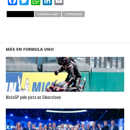
Facebook
Twitter
WhatsApp
LinkedIn
Email
RELATED ITEMS
FORMULA UNO
ZZENSLIDER
MÁS EN FORMULA UNO
MotoGP pide pista en Silverstone