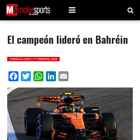
El campeón lideró en Bahréin
FORMULA UNO |
11 FEBRERO, 2026
Facebook
Twitter
WhatsApp
LinkedIn
Email