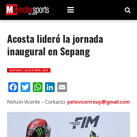
Acosta lideró la jornada
inaugural en Sepang
MOTOGP |
24 OCTUBRE, 2025
Facebook
Twitter
WhatsApp
LinkedIn
Email
Nelson Vicente – Contacto:
pelovicenteuy@gmail.com