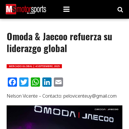
Omoda & Jaecoo refuerza su
liderazgo global
MERCADO GLOBAL |
4 SEPTIEMBRE, 2025
Facebook
Twitter
WhatsApp
LinkedIn
Email
Nelson Vicente – Contacto:
pelovicenteuy@gmail.com