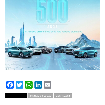
Facebook
Twitter
WhatsApp
LinkedIn
Email
RELATED ITEMS
MERCADO GLOBAL
ZZENSLIDER