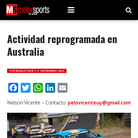
Actividad reprogramada en
Australia
TCR WORLD TOUR |
11 SEPTIEMBRE, 2025
Facebook
Twitter
WhatsApp
LinkedIn
Email
Nelson Vicente – Contacto:
pelovicenteuy@gmail.com