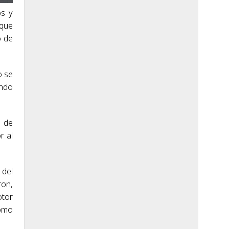
os y
 que
o de
o se
ando
o de
r al
 del
ron,
otor
como