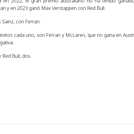
ta en 2022, el gran premio australiano no ha tenido ganad
rrari y en 2023 ganó Max Verstappen con Red Bull.
 Sainz, con Ferrari.
 éxitos cada uno, son Ferrari y McLaren, que no gana en Austr
gativa.
 Red Bull, dos.