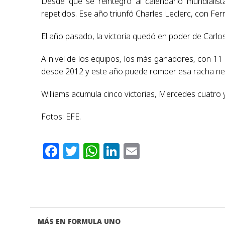
Desde que se reintegró al calendario mundialis
repetidos. Ese año triunfó Charles Leclerc, con Fe
El año pasado, la victoria quedó en poder de Carlos
A nivel de los equipos, los más ganadores, con 11
desde 2012 y este año puede romper esa racha ne
Williams acumula cinco victorias, Mercedes cuatro y
Fotos: EFE.
Facebook
Twitter
WhatsApp
LinkedIn
Email
MÁS EN FORMULA UNO