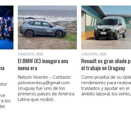
VER NOTA
VER NOTA
3 AGOSTO, 2026
3 AGOSTO, 2026
El BMW iX3 inaugura una
Renault es gran aliado p
ma
nueva era
el trabajo en Uruguay
Nelson Vicente – Contacto:
Como prueba de su ópt
pelovicenteuy@gmail.com
rendimiento para realiza
otor
Uruguay fue uno de los
traslados y ayudar en el
primeros países de América
ámbito laboral, los vehícul
ece
Latina que recibió...
ra los
let