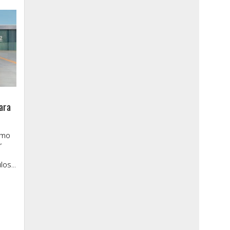
ara
imo
r
os...