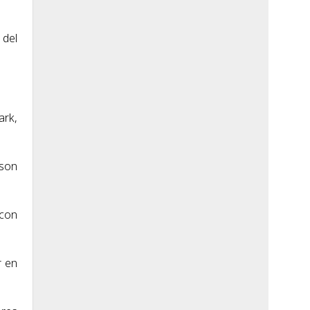
 del
ark,
nson
 con
r en