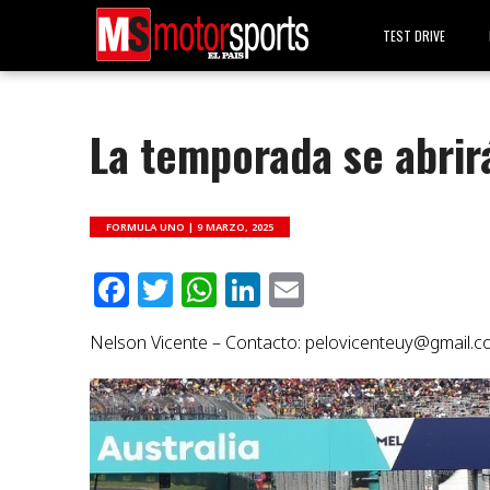
TEST DRIVE
La temporada se abrir
FORMULA UNO |
9 MARZO, 2025
Facebook
Twitter
WhatsApp
LinkedIn
Email
Nelson Vicente – Contacto:
pelovicenteuy@gmail.c