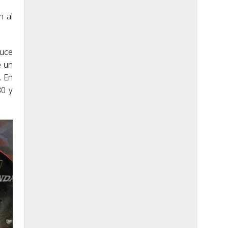
n al
ruce
e un
. En
80 y