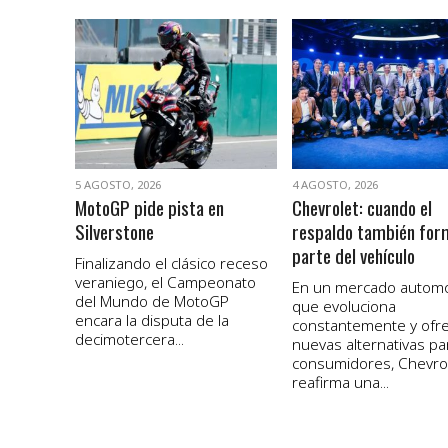
VER NOTA
VER NOTA
5 AGOSTO, 2026
4 AGOSTO, 2026
MotoGP pide pista en
Chevrolet: cuando el
Silverstone
respaldo también for
parte del vehículo
Finalizando el clásico receso
veraniego, el Campeonato
En un mercado autom
del Mundo de MotoGP
que evoluciona
encara la disputa de la
constantemente y ofr
decimotercera...
nuevas alternativas pa
consumidores, Chevro
reafirma una...