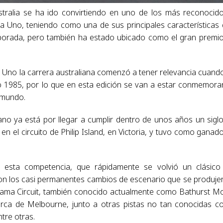
tralia se ha ido convirtiendo en uno de los más reconocid
Uno, teniendo como una de sus principales características
emporada, pero también ha estado ubicado como el gran premi
 Uno la carrera australiana comenzó a tener relevancia cuand
año 1985, por lo que en esta edición se van a estar conmemor
 mundo.
iano ya está por llegar a cumplir dentro de unos años un sigl
en el circuito de Philip Island, en Victoria, y tuvo como ganado
e esta competencia, que rápidamente se volvió un clásico
eron los casi permanentes cambios de escenario que se produje
ama Circuit, también conocido actualmente como Bathurst M
ca de Melbourne, junto a otras pistas no tan conocidas 
tre otras.