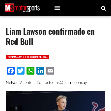
Liam Lawson confirmado en
Red Bull
FORMULA UNO |
20 DICIEMBRE, 2024
Facebook
Twitter
WhatsApp
LinkedIn
Email
Nelson Vicente – Contacto:
ms@elpais.com.uy