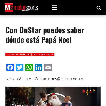
Con OnStar puedes saber
dónde está Papá Noel
CHEVROLET URUGUAY |
18 DICIEMBRE, 2024
Facebook
Twitter
WhatsApp
LinkedIn
Email
Nelson Vicente – Contacto:
ms@elpais.com.uy