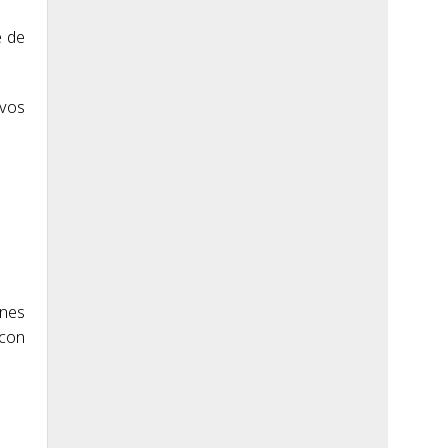
e de
ivos
ones
 con